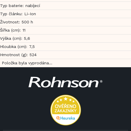
Typ baterie
:
nabíjecí
Typ článku
:
Li-Ion
Životnost
:
500 h
Šířka (cm)
:
11
Výška (cm)
:
5,6
Hloubka (cm)
:
7,5
Hmotnost (g)
:
524
Položka byla vyprodána…
Z
á
p
a
t
í