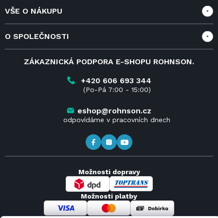
VŠE O NÁKUPU
Vše o nákupu
O SPOLEČNOSTI
Doprava a služby
Velkoobchod a spolupráce
O nás
ZÁKAZNICKÁ PODPORA E-SHOPU ROHNSON.
Reklamace
Blog
Vrácení zboží do 14 dnů
Kariéra
+420 606 693 344
(Po-Pá 7:00 - 15:00)
Obchodní podmínky
Kontakt
Kde koupit výrobky Rohnson
eshop@rohnson.cz
odpovídáme v pracovních dnech
Možnosti dopravy
Možnosti platby