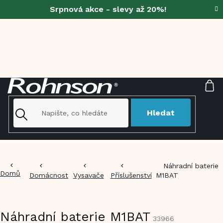
Přejít
Srpnová akce - slevy až 20%!
na
obsah
NÁ
KO
Hledat
Náhradní baterie
Domů
Domácnost
Vysavače
Příslušenství
M1BAT
Náhradní baterie M1BAT
33966