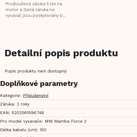
Prodloužená záruka 5 let na
motor a 2letá záruka na
vysavač jsou poskytovány bez
nutnosti registrace. Pro
uplatnění stačí předložit...
Detailní popis produktu
Popis produktu není dostupný
Doplňkové parametry
Kategorie
:
Příslušenství
Záruka
:
2 roky
EAN
:
5202561596748
Pro model vysavače
:
M19 Mamba Force 2
Délka kabelu (cm)
:
150