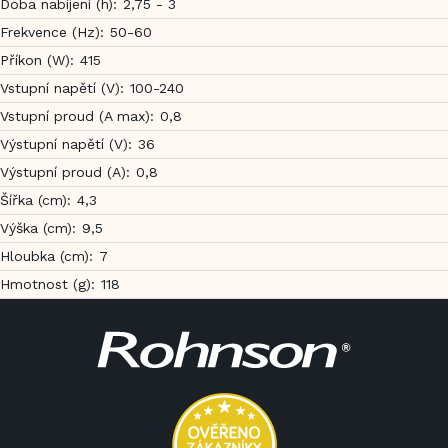
Doba nabíjení (h)
:
2,75 - 3
Frekvence (Hz)
:
50-60
Příkon (W)
:
415
Vstupní napětí (V)
:
100-240
Vstupní proud (A max)
:
0,8
Výstupní napětí (V)
:
36
Výstupní proud (A)
:
0,8
Šířka (cm)
:
4,3
Výška (cm)
:
9,5
Hloubka (cm)
:
7
Hmotnost (g)
:
118
Z
á
p
a
t
í