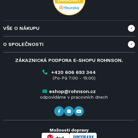
VŠE O NÁKUPU
Vše o nákupu
O SPOLEČNOSTI
Doprava a služby
Velkoobchod a spolupráce
O nás
ZÁKAZNICKÁ PODPORA E-SHOPU ROHNSON.
Reklamace
Blog
Vrácení zboží do 14 dnů
Kariéra
+420 606 693 344
(Po-Pá 7:00 - 15:00)
Obchodní podmínky
Kontakt
Kde koupit výrobky Rohnson
eshop@rohnson.cz
odpovídáme v pracovních dnech
Možnosti dopravy