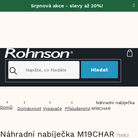
Přejít
Srpnová akce - slevy až 20%!
na
obsah
NÁ
KO
Hledat
Náhradní nabíječka
Domů
Domácnost
Vysavače
Příslušenství
M19CHAR
Náhradní nabíječka M19CHAR
75583