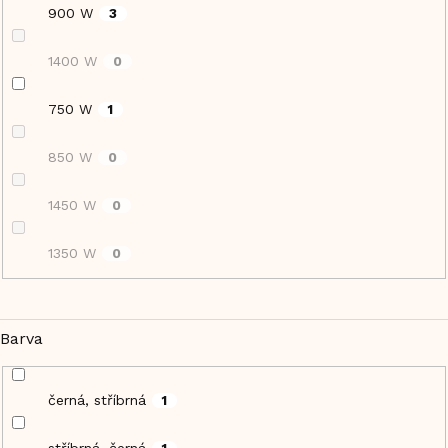
900 W
3
1400 W
0
750 W
1
850 W
0
1450 W
0
1350 W
0
Barva
černá, stříbrná
1