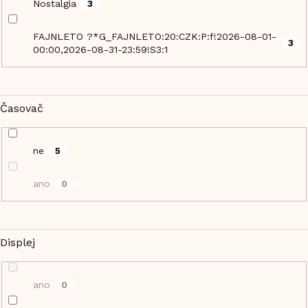
Nostalgia
3
FAJNLETO ?*G_FAJNLETO:20:CZK:P:f!2026-08-01-
3
00:00,2026-08-31-23:59!S3:1
Časovač
ne
5
ano
0
Displej
ano
0