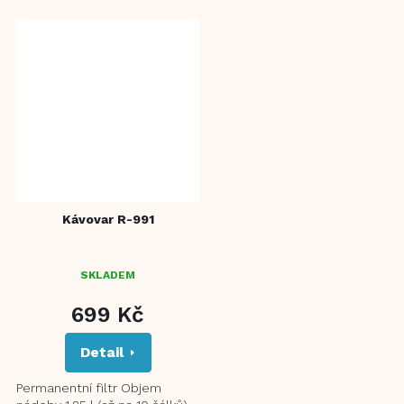
omyvatelný permanentní...
teplou po dobu až 40...
Kávovar R-991
SKLADEM
699 Kč
Detail
Permanentní filtr Objem