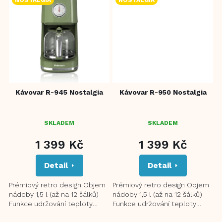
Kávovar R-945 Nostalgia
Kávovar R-950 Nostalgia
SKLADEM
SKLADEM
1 399 Kč
1 399 Kč
Detail
Detail
Prémiový retro design Objem
Prémiový retro design Objem
nádoby 1,5 l (až na 12 šálků)
nádoby 1,5 l (až na 12 šálků)
Funkce udržování teploty
Funkce udržování teploty
Keep Warm Vyjímatelný a
Keep Warm (udržuje kávu