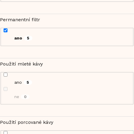
Permanentní filtr
ano
5
Použití mleté kávy
ano
5
ne
0
Použití porcované kávy