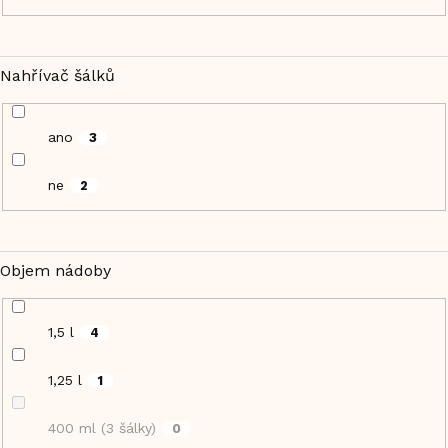
Nahřívač šálků
ano
3
ne
2
Objem nádoby
1,5 l
4
1,25 l
1
400 ml (3 šálky)
0