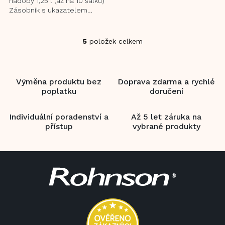
nádoby 1,25 l (až na 10 šálků)
Zásobník s ukazatelem
hladiny vody Funkce Anti-drip
ihned zamezí odkapávání...
5
položek celkem
O
v
l
á
Výměna produktu bez
Doprava zdarma a rychlé
d
poplatku
doručení
a
c
í
Individuální poradenství a
Až 5 let záruka na
p
přístup
vybrané produkty
r
v
k
Z
y
á
v
p
ý
a
p
i
t
s
í
u