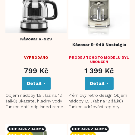
s
p
r
o
d
u
Kávovar R-929
k
Kávovar R-940 Nostalgia
t
ů
VYPRODÁNO
PRODEJ TOHOTO MODELU BYL
PRŮMĚRNÉ
UKONČEN
HODNOCENÍ
799 Kč
1 399 Kč
PRODUKTU
JE
Detail
Detail
5,0
Z
5
Objem nádoby 1,5 l (až na 12
Prémiový retro design Objem
HVĚZDIČEK.
šálků) Ukazatel hladiny vody
nádoby 1,5 l (až na 12 šálků)
Funkce Anti-drip ihned zamezí
Funkce udržování teploty
odkapávání při odejmutí
Keep Warm (udržuje kávu
konvice Energeticky...
teplou po dobu až 40...
DOPRAVA ZDARMA
DOPRAVA ZDARMA
NOSTALGIA
NOSTALGIA