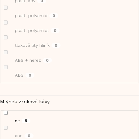
plast, kov
0
plast, polyamid
0
plast, polyamid,
0
tlakově litý hliník
0
ABS + nerez
0
ABS
0
Mlýnek zrnkové kávy
ne
5
ano
0