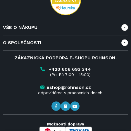
VŠE O NÁKUPU
Vše o nákupu
O SPOLEČNOSTI
Doprava a služby
Velkoobchod a spolupráce
O nás
ZÁKAZNICKÁ PODPORA E-SHOPU ROHNSON.
Reklamace
Blog
Vrácení zboží do 14 dnů
Kariéra
+420 606 693 344
(Po-Pá 7:00 - 15:00)
Obchodní podmínky
Kontakt
Kde koupit výrobky Rohnson
eshop@rohnson.cz
odpovídáme v pracovních dnech
Možnosti dopravy