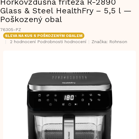
Horkovzdušná fritéza R-2890
Glass & Steel HealthFry – 5,5 l —
Poškozený obal
76305-PZ
SLEVA NA KUS S POŠKOZENÝM OBALEM
Průměrné
2 hodnocení
Podrobnosti hodnocení
Značka:
Rohnson
hodnocení
produktu
je
4,5
z
5
hvězdiček.