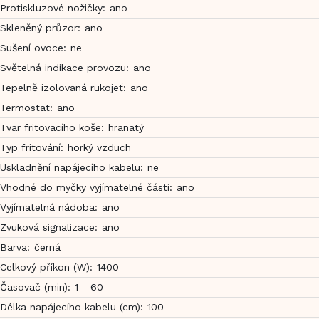
Protiskluzové nožičky
:
ano
Skleněný průzor
:
ano
Sušení ovoce
:
ne
Světelná indikace provozu
:
ano
Tepelně izolovaná rukojeť
:
ano
Termostat
:
ano
Tvar fritovacího koše
:
hranatý
Typ fritování
:
horký vzduch
Uskladnění napájecího kabelu
:
ne
Vhodné do myčky vyjímatelné části
:
ano
Vyjímatelná nádoba
:
ano
Zvuková signalizace
:
ano
Barva
:
černá
Celkový příkon (W)
:
1400
Časovač (min)
:
1 - 60
Délka napájecího kabelu (cm)
:
100