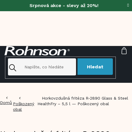
Přejít
Srpnová akce - slevy až 20%!
na
obsah
NÁ
KO
Hledat
Horkovzdušná fritéza R-2890 Glass & Steel
Domů
Poškozený
HealthFry – 5,5 l — Poškozený obal
obal