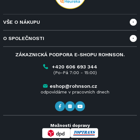
VŠE O NÁKUPU
Vše o nákupu
O SPOLEČNOSTI
Doprava a služby
Velkoobchod a spolupráce
O nás
ZÁKAZNICKÁ PODPORA E-SHOPU ROHNSON.
Reklamace
Blog
Vrácení zboží do 14 dnů
Kariéra
+420 606 693 344
(Po-Pá 7:00 - 15:00)
Obchodní podmínky
Kontakt
Kde koupit výrobky Rohnson
eshop@rohnson.cz
odpovídáme v pracovních dnech
Možnosti dopravy