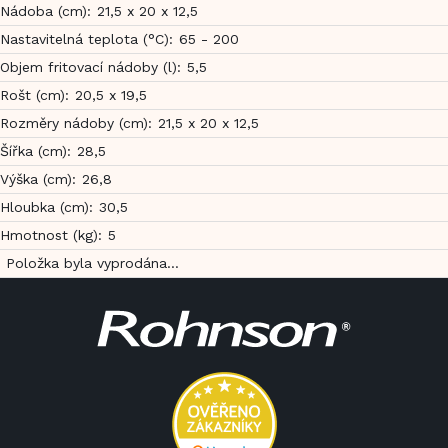
Nádoba (cm)
:
21,5 x 20 x 12,5
Nastavitelná teplota (°C)
:
65 - 200
Objem fritovací nádoby (l)
:
5,5
Rošt (cm)
:
20,5 x 19,5
Rozměry nádoby (cm)
:
21,5 x 20 x 12,5
Šířka (cm)
:
28,5
Výška (cm)
:
26,8
Hloubka (cm)
:
30,5
Hmotnost (kg)
:
5
Položka byla vyprodána…
Z
á
p
a
t
í