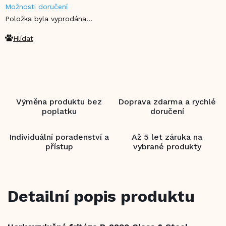
Možnosti doručení
cena:
Položka byla vyprodána…
Hlídat
Výměna produktu bez
Doprava zdarma a rychlé
poplatku
doručení
Individuální poradenství a
Až 5 let záruka na
přístup
vybrané produkty
Detailní popis produktu