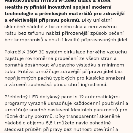
Horkovzdušná fritéza R-2890 Glass & Steel
HealthFry přináší inovativní spojení moderní
technologie a prémiových materiálů pro zdravější
a efektivnější přípravu pokrmů.
Díky unikátní
skleněné nádobě z tvrzeného skla a nerezovému
roštu bez teflonu nabízí přirozenější způsob pečení
bez kompromisů v chuti i kvalitě připravovaných jídel.
Pokročilý 360° 3D systém cirkulace horkého vzduchu
zajišťuje rovnoměrné propečení ze všech stran a
pomáhá dosáhnout křupavého výsledku s minimem
tuku. Fritéza umožňuje zdravější přípravu jídel bez
nepříjemných pachů typických pro klasické smažení
a zároveň zachovává plnou chuť ingrediencí.
Přehledný LED dotykový panel s 12 automatickými
programy výrazně usnadňuje každodenní používání a
umožňuje snadné nastavení ideálních parametrů pro
různé druhy pokrmů. Díky transparentní skleněné
nádobě o objemu 5,5 l můžete navíc pohodlně
sledovat průběh přípravy bez nutnosti otevírání a