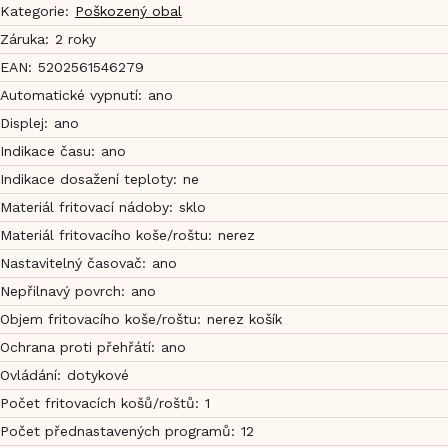
Kategorie
:
Poškozený obal
Záruka
:
2 roky
EAN
:
5202561546279
Automatické vypnutí
:
ano
Displej
:
ano
Indikace času
:
ano
Indikace dosažení teploty
:
ne
Materiál fritovací nádoby
:
sklo
Materiál fritovacího koše/roštu
:
nerez
Nastavitelný časovač
:
ano
Nepřilnavý povrch
:
ano
Objem fritovacího koše/roštu
:
nerez košík
Ochrana proti přehřátí
:
ano
Ovládání
:
dotykové
Počet fritovacích košů/roštů
:
1
Počet přednastavených programů
:
12