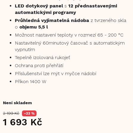
LED dotykový panel
s
12 přednastavenými
automatickými programy
Průhledná vyjímatelná nádoba
z tvrzeného skla
o
objemu 5,5 l
Možnost nastavení teploty v rozmezí 65 - 200 °C
Nastavitelný 60minutový časovač s automatickým
vypnutím
Tepelně izolovaná rukojeť
Ochrana proti přehřátí
Příslušenství lze mýt v myčce nádobí
Příkon 1400 W
Není skladem
2 199 Kč
–23 %
1 693 Kč
Měrná