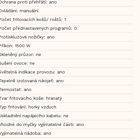
Ochrana proti přehřátí
:
ano
Ovládání
:
manuální
Počet fritovacích košů/ roštů
:
1
Počet přednastavených programů
:
0
Protiskluzové nožičky
:
ano
Příkon
:
1500 W
Skleněný průzor
:
ne
Sušení ovoce
:
ne
Světelná indikace provozu
:
ano
Tepelně izolovaná rukojeť
:
ano
Termostat
:
ano
Tvar fritovacího koše
:
hranatý
Typ fritování
:
horký vzduch
Uskladnění napájecího kabelu
:
ne
Vhodné do myčky vyjímatelné části
:
ano
Vyjímatelná nádoba
:
ano