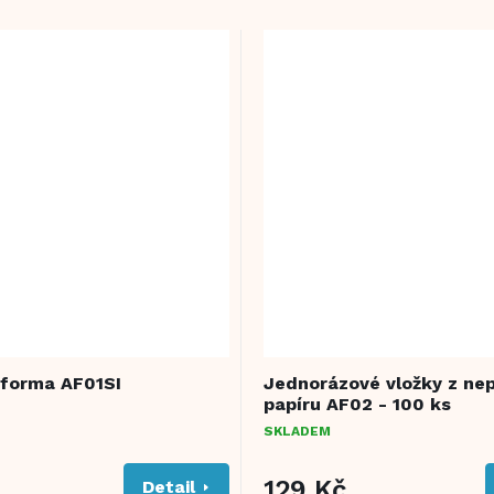
 forma AF01SI
Jednorázové vložky z nep
papíru AF02 - 100 ks
SKLADEM
129 Kč
Detail