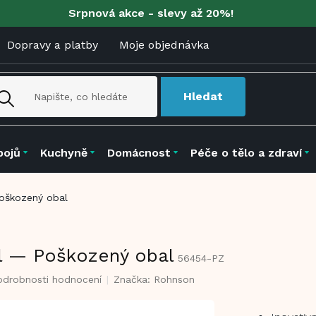
Srpnová akce - slevy až 20%!
Dopravy a platby
Moje objednávka
Hledat
pojů
Kuchyně
Domácnost
Péče o tělo a zdraví
Poškozený obal
 l — Poškozený obal
56454-PZ
odrobnosti hodnocení
Značka:
Rohnson