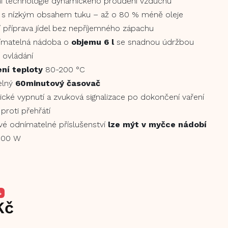
ní technologie dynamického proudění vzduchu
í s nízkým obsahem tuku – až o 80 % méně oleje
í příprava jídel bez nepříjemného zápachu
jímatelná nádoba o
objemu 6 l
se snadnou údržbou
 ovládání
ní teploty
80-200 °C
elný
60minutový časovač
cké vypnutí a zvuková signalizace po dokončení vaření
proti přehřátí
vé odnímatelné příslušenství
lze mýt v myčce nádobí
1500 W
%
Kč