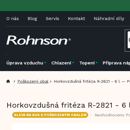
Přejít
na
obsah
O nás
Blog
Servis
Kontakt
Náhradní díly
Úprava vzduchu
Chlazení
Topení
Příprava ná
Poškozený obal
Horkovzdušná fritéza R-2821 - 6 l — 
Horkovzdušná fritéza R-2821 - 6
Průměrné
Neohodnoceno
P
SLEVA NA KUS S POŠKOZENÝM OBALEM
hodnocení
produktu