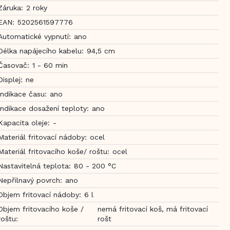
Záruka
:
2 roky
EAN
:
5202561597776
Automatické vypnutí
:
ano
Délka napájecího kabelu
:
94,5 cm
Časovač
:
1 - 60 min
Displej
:
ne
Indikace času
:
ano
Indikace dosažení teploty
:
ano
Kapacita oleje
:
-
Materiál fritovací nádoby
:
ocel
Materiál fritovacího koše/ roštu
:
ocel
Nastavitelná teplota
:
80 - 200 °C
Nepřilnavý povrch
:
ano
Objem fritovací nádoby
:
6 l
Objem fritovacího koše /
nemá fritovací koš, má fritovací
roštu
:
rošt