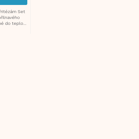
fritézám Set
přilnavého
é do teplot