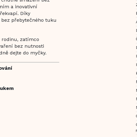
ním a inovativní
řekvapí. Díky
 bez přebytečného tuku
u rodinu, zatímco
aření bez nutnosti
lidně dejte do myčky.
ování
vukem