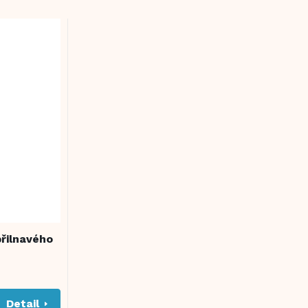
řilnavého
Detail