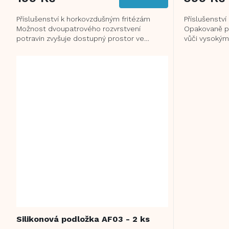
Příslušenství k horkovzdušným fritézám
Příslušenstv
Možnost dvoupatrového rozvrstvení
Opakovaně po
potravin zvyšuje dostupný prostor ve
vůči vysokým
fritéze Z nerezové...
Možnost mýt v
Silikonová podložka AF03 - 2 ks