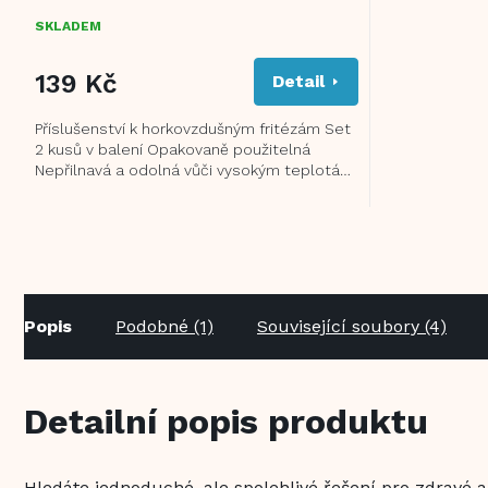
SKLADEM
139 Kč
Detail
Příslušenství k horkovzdušným fritézám Set
2 kusů v balení Opakovaně použitelná
Nepřilnavá a odolná vůči vysokým teplotám
(do 230...
Popis
Podobné (1)
Související soubory (4)
Detailní popis produktu
Hledáte jednoduché, ale spolehlivé řešení pro zdravé