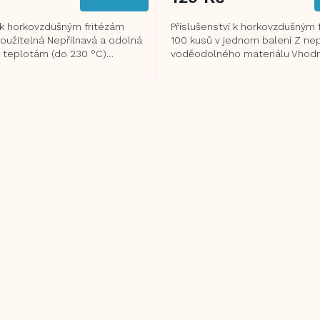
í k horkovzdušným fritézám
Příslušenství k horkovzdušným 
užitelná Nepřilnavá a odolná
100 kusů v jednom balení Z ne
 teplotám (do 230 °C)
voděodolného materiálu Vhodn
...
do 220 °C...