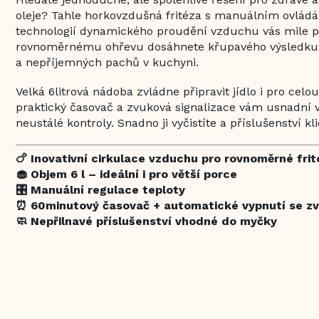
oleje? Tahle horkovzdušná fritéza s manuálním ovládá
technologií dynamického proudění vzduchu vás mile p
rovnoměrnému ohřevu dosáhnete křupavého výsledku
a nepříjemných pachů v kuchyni.
Velká 6litrová nádoba zvládne připravit jídlo i pro celo
praktický časovač a zvuková signalizace vám usnadní v
neustálé kontroly. Snadno ji vyčistíte a příslušenství k
🍗 Inovativní cirkulace vzduchu pro rovnoměrné frit
🧁 Objem 6 l – ideální i pro větší porce
🎛️ Manuální regulace teploty
⏰ 60minutový časovač + automatické vypnutí se z
🧼 Nepřilnavé příslušenství vhodné do myčky