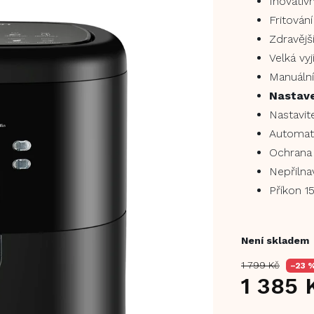
Inovativ
Fritován
Zdravějš
Velká vy
Manuální
Nastave
Nastavit
Automati
Ochrana 
Nepřilna
Příkon 
Není skladem
1 799 Kč
–23 
1 385 
Měrná