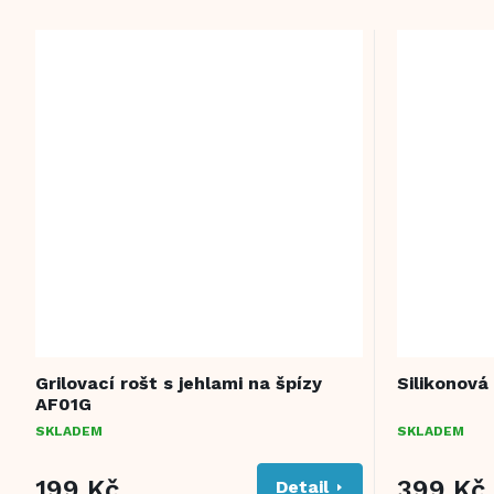
Grilovací rošt s jehlami na špízy
Silikonová
AF01G
SKLADEM
SKLADEM
199 Kč
399 Kč
Detail