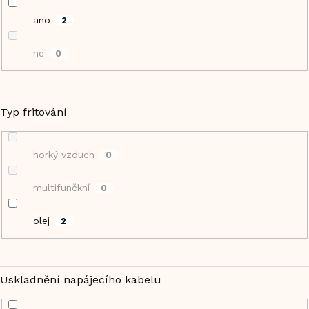
ano
2
ne
0
Typ fritování
horký vzduch
0
multifunčkní
0
olej
2
Uskladnění napájecího kabelu