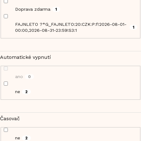
Doprava zdarma
1
FAJNLETO ?*G_FAJNLETO:20:CZK:P:f!2026-08-01-
1
00:00,2026-08-31-23:59!S3:1
Automatické vypnutí
ano
0
ne
2
Časovač
ne
2