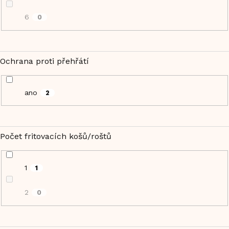
6
0
Ochrana proti přehřátí
ano
2
Počet fritovacích košů/roštů
1
1
2
0