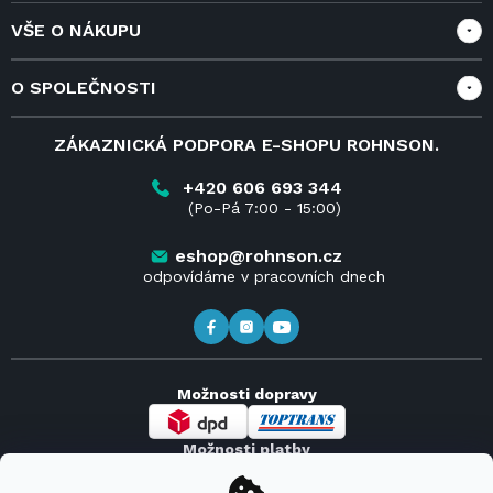
VŠE O NÁKUPU
Vše o nákupu
O SPOLEČNOSTI
Doprava a služby
Velkoobchod a spolupráce
O nás
ZÁKAZNICKÁ PODPORA E-SHOPU ROHNSON.
Reklamace
Blog
Vrácení zboží do 14 dnů
Kariéra
+420 606 693 344
(Po-Pá 7:00 - 15:00)
Obchodní podmínky
Kontakt
Kde koupit výrobky Rohnson
eshop@rohnson.cz
odpovídáme v pracovních dnech
Možnosti dopravy
Možnosti platby