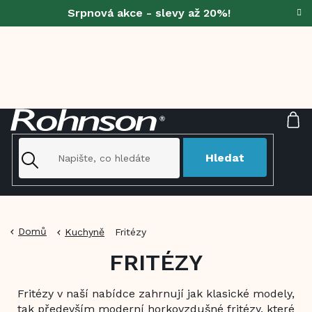
Přejít
Srpnová akce - slevy až 20%!
na
obsah
NÁ
KO
Hledat
Domů
Kuchyně
Fritézy
FRITÉZY
Fritézy v naší nabídce zahrnují jak klasické modely,
tak především moderní horkovzdušné fritézy, které