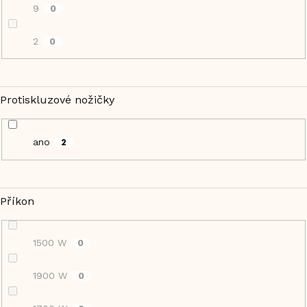
9
0
2
0
Protiskluzové nožičky
ano
2
Příkon
1500 W
0
1900 W
0