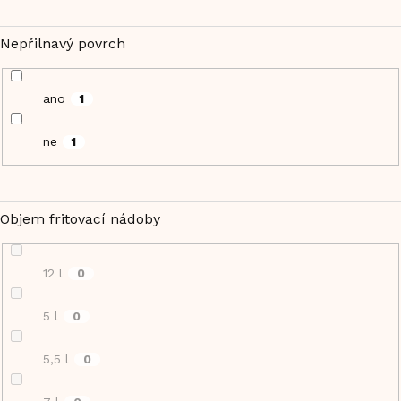
Nepřilnavý povrch
ano
1
ne
1
Objem fritovací nádoby
12 l
0
5 l
0
5,5 l
0