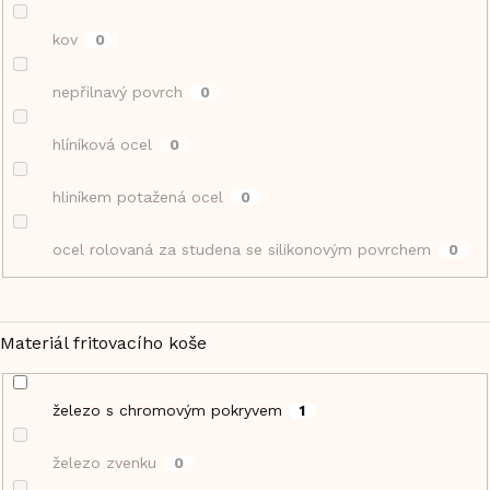
kov
0
nepřilnavý povrch
0
hlíníková ocel
0
hliníkem potažená ocel
0
ocel rolovaná za studena se silikonovým povrchem
0
Materiál fritovacího koše
železo s chromovým pokryvem
1
železo zvenku
0