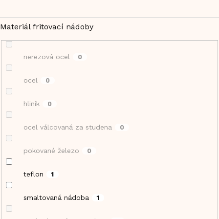
Materiál fritovací nádoby
nerezová ocel
0
ocel
0
hliník
0
ocel válcovaná za studena
0
pokované železo
0
teflon
1
smaltovaná nádoba
1