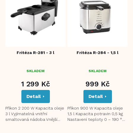
p
i
s
p
r
o
d
u
Fritéza R-281 - 3 l
Fritéza R-284 - 1,5 l
k
t
ů
SKLADEM
SKLADEM
1 299 Kč
999 Kč
Detail
Detail
Příkon 2 200 W Kapacita oleje
Příkon 900 W Kapacita oleje
3 l Vyjímatelná vnitřní
1,5 l Kapacita potravin 0,5 kg
smaltovaná nádoba Vnější
Nastavení teploty 0 – 190 °C
povrch z nerezové oceli Víko
Teflonová fritovací nádoba
s průzorem a filtrem...
Vyjímatelný,...