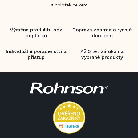
2
položek celkem
O
v
l
á
Výměna produktu bez
Doprava zdarma a rychlé
d
poplatku
doručení
a
c
í
Individuální poradenství a
Až 5 let záruka na
p
přístup
vybrané produkty
r
v
k
Z
y
á
v
p
ý
a
p
i
t
s
í
u