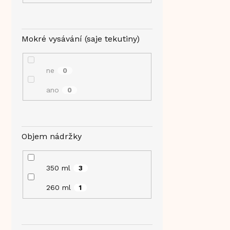
Mokré vysávání (saje tekutiny)
ne
0
ano
0
Objem nádržky
350 ml
3
260 ml
1