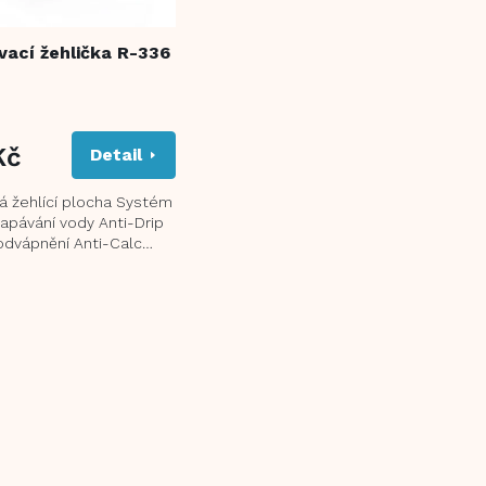
ací žehlička R-336
Kč
Detail
á žehlící plocha Systém
kapávání vody Anti-Drip
dvápnění Anti-Calc
a vertikální napařování...