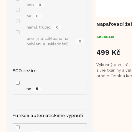
ano
0
ne
0
Napařovací že
nemá trubici
0
SKLADEM
ano (má základnu na
0
nabíjení a uskladnění)
499 Kč
Výkonný parní ráz:
silné tkaniny a v
ECO režim
prádlo Odolná ker
plocha pro žehle
Systém...
ne
5
Funkce automatického vypnutí