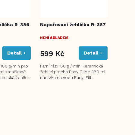
hlička R-386
Napařovací žehlička R-387
NENÍ SKLADEM
599 Kč
Detail
Detail
 180 g/min pro
Parní ráz: 180 g / min. Keramická
elmi zmačkané
žehlící plocha Easy Glide 380 ml
amická žehlicí
nádržka na vodu Easy-Fill
ní bez námahy
Systém proti odkapávání vody
ANTI-DRIP...
O
v
l
á