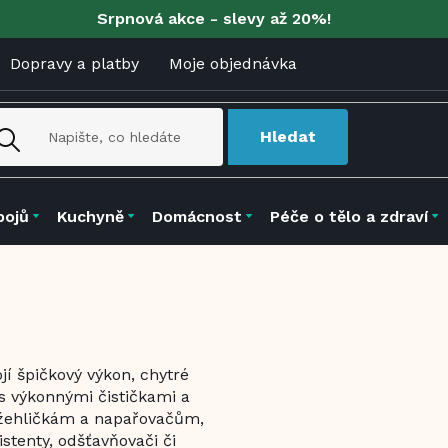
Srpnová akce - slevy až 20%!
Dopravy a platby
Moje objednávka
Hledat
pojů
Kuchyně
Domácnost
Péče o tělo a zdraví
í špičkový výkon, chytré
 s výkonnými čističkami a
m žehličkám a napařovačům,
stenty, odšťavňovači či