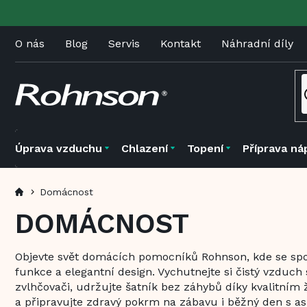
Přejít
na
obsah
O nás
Blog
Servis
Kontakt
Náhradní díly
Úprava vzduchu
Chlazení
Topení
Příprava ná
Domácnost
DOMÁCNOST
Objevte svět domácích pomocníků Rohnson, kde se spoj
funkce a elegantní design. Vychutnejte si čistý vzduch
zvlhčovači, udržujte šatník bez záhybů díky kvalitní
a připravujte zdravý pokrm na zábavu i běžný den s asi