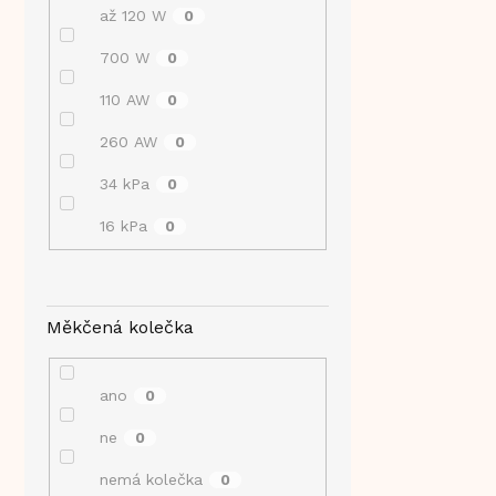
až 120 W
0
700 W
0
110 AW
0
260 AW
0
34 kPa
0
16 kPa
0
Měkčená kolečka
ano
0
ne
0
nemá kolečka
0