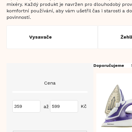
mixéry. Každý produkt je navržen pro dlouhodobý pro
komfortní používání, aby vám ušetřil čas i starosti a d
povinností.
Vysavače
Žehl
P
Ř
Doporučujeme
o
a
s
z
V
Cena
t
e
ý
r
n
p
a
í
i
n
p
359
599
s
n
r
p
í
o
r
p
d
o
a
u