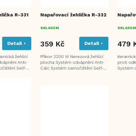
lička R-331
Napařovací žehlička R-332
Napařov
SKLADEM
SKLADEM
359 Kč
479 
Detail
Detail
amická žehlící
Příkon 2200 W Nerezová žehlící
Keramick
vápnění Anti-
plocha Systém odvápnění Anti-
proti od
čištění Self-
Calc Systém samočištění Self-
Systém o
 a
Cleaning Parní ráz a
Parní ráz 
rozprašování...