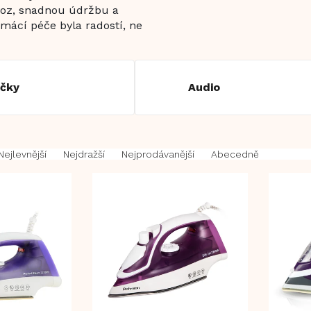
voz, snadnou údržbu a
omácí péče byla radostí, ne
ičky
Audio
Nejlevnější
Nejdražší
Nejprodávanější
Abecedně