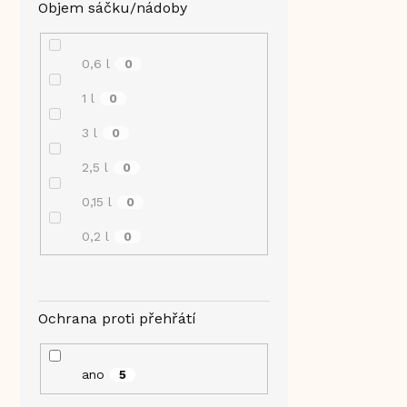
Objem sáčku/nádoby
0,6 l
0
1 l
0
3 l
0
2,5 l
0
0,15 l
0
0,2 l
0
Ochrana proti přehřátí
ano
5