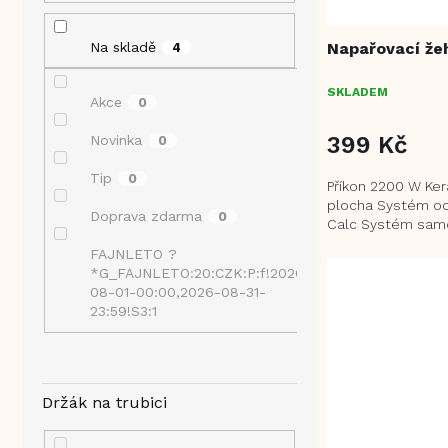
d
n
k
u
e
t
k
Napařovací žeh
Na skladě
4
l
ů
t
ů
SKLADEM
Akce
0
399 Kč
Novinka
0
Tip
0
Příkon 2200 W Ker
plocha Systém od
Doprava zdarma
0
Calc Systém samo
Cleaning Parní ráz
FAJNLETO ?
rozprašování...
*G_FAJNLETO:20:CZK:P:f!2026-
0
08-01-00:00,2026-08-31-
23:59!S3:1
Držák na trubici