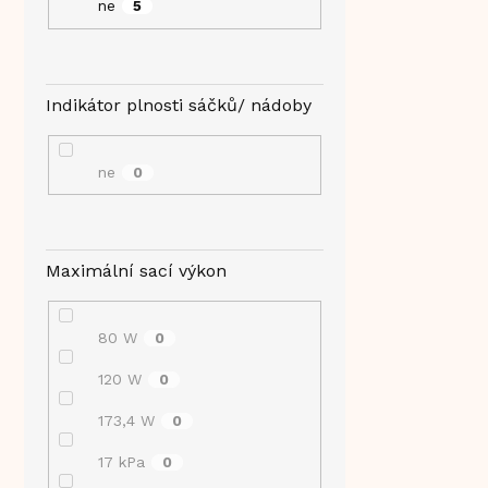
ne
5
Indikátor plnosti sáčků/ nádoby
ne
0
Maximální sací výkon
80 W
0
120 W
0
173,4 W
0
17 kPa
0