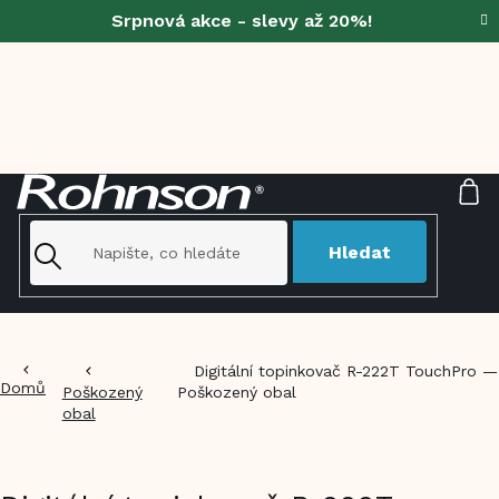
Přejít
Srpnová akce - slevy až 20%!
na
obsah
NÁ
KO
Hledat
Digitální topinkovač R-222T TouchPro —
Domů
Poškozený
Poškozený obal
obal