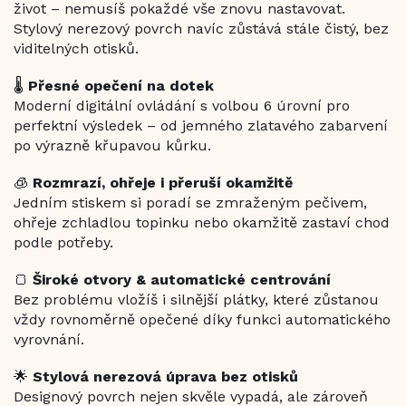
život – nemusíš pokaždé vše znovu nastavovat.
Stylový nerezový povrch navíc zůstává stále čistý, bez
viditelných otisků.
🌡️
Přesné opečení na dotek
Moderní digitální ovládání s volbou 6 úrovní pro
perfektní výsledek – od jemného zlatavého zabarvení
po výrazně křupavou kůrku.
🧊
Rozmrazí, ohřeje i přeruší okamžitě
Jedním stiskem si poradí se zmraženým pečivem,
ohřeje zchladlou topinku nebo okamžitě zastaví chod
podle potřeby.
🍞
Široké otvory & automatické centrování
Bez problému vložíš i silnější plátky, které zůstanou
vždy rovnoměrně opečené díky funkci automatického
vyrovnání.
🌟
Stylová nerezová úprava bez otisků
Designový povrch nejen skvěle vypadá, ale zároveň