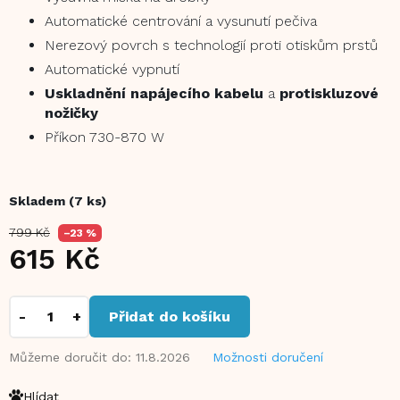
Automatické centrování a vysunutí pečiva
Nerezový povrch s technologií proti otiskům prstů
Automatické vypnutí
Uskladnění napájecího kabelu
a
protiskluzové
nožičky
Příkon 730-870 W
Skladem
(7 ks)
799 Kč
–23 %
615 Kč
Měrná
cena:
Přidat do košíku
Můžeme doručit do:
11.8.2026
Možnosti doručení
Hlídat