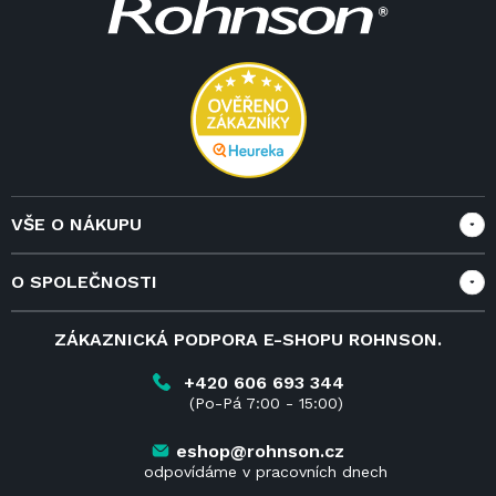
p
a
t
í
VŠE O NÁKUPU
Vše o nákupu
O SPOLEČNOSTI
Doprava a služby
Velkoobchod a spolupráce
O nás
ZÁKAZNICKÁ PODPORA E-SHOPU ROHNSON.
Reklamace
Blog
Vrácení zboží do 14 dnů
Kariéra
+420 606 693 344
(Po-Pá 7:00 - 15:00)
Obchodní podmínky
Kontakt
Kde koupit výrobky Rohnson
eshop@rohnson.cz
odpovídáme v pracovních dnech