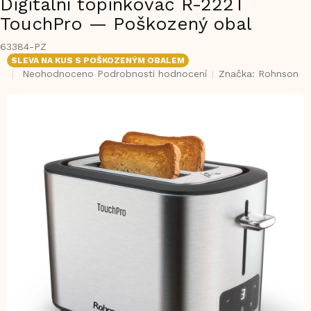
Digitální topinkovač R-222T
TouchPro — Poškozený obal
63384-PZ
SLEVA NA KUS S POŠKOZENÝM OBALEM
Průměrné
Neohodnoceno
Podrobnosti hodnocení
Značka:
Rohnson
hodnocení
produktu
je
0,0
z
5
hvězdiček.