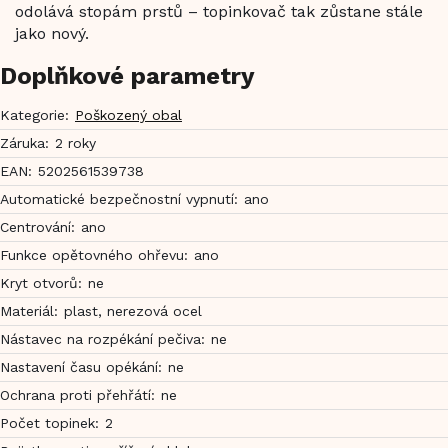
odolává stopám prstů – topinkovač tak zůstane stále
jako nový.
Doplňkové parametry
Kategorie
:
Poškozený obal
Záruka
:
2 roky
EAN
:
5202561539738
Automatické bezpečnostní vypnutí
:
ano
Centrování
:
ano
Funkce opětovného ohřevu
:
ano
Kryt otvorů
:
ne
Materiál
:
plast, nerezová ocel
Nástavec na rozpékání pečiva
:
ne
Nastavení času opékání
:
ne
Ochrana proti přehřátí
:
ne
Počet topinek
:
2