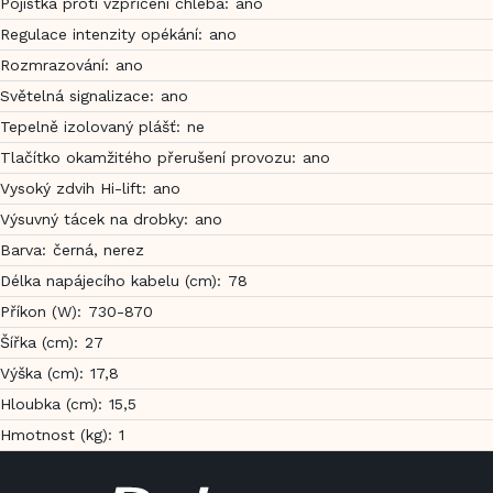
Pojistka proti vzpříčení chleba
:
ano
Regulace intenzity opékání
:
ano
Rozmrazování
:
ano
Světelná signalizace
:
ano
Tepelně izolovaný plášť
:
ne
Tlačítko okamžitého přerušení provozu
:
ano
Vysoký zdvih Hi-lift
:
ano
Výsuvný tácek na drobky
:
ano
Barva
:
černá, nerez
Délka napájecího kabelu (cm)
:
78
Příkon (W)
:
730-870
Šířka (cm)
:
27
Výška (cm)
:
17,8
Hloubka (cm)
:
15,5
Hmotnost (kg)
:
1
Z
á