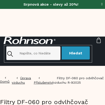
Přejít
Srpnová akce - slevy až 20%!
na
obsah
NÁ
KO
Hledat
Úprava
Filtry DF-060 pro odvlhčovač
Domů
vzduchu
Příslušenství
vzduchu R-92025
Filtry DF-060 pro odvlhčovač