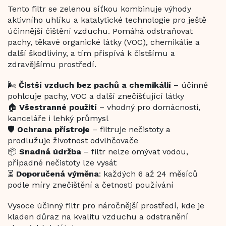
Tento filtr se zelenou síťkou kombinuje výhody
aktivního uhlíku a katalytické technologie pro ještě
účinnější čištění vzduchu. Pomáhá odstraňovat
pachy, těkavé organické látky (VOC), chemikálie a
další škodliviny, a tím přispívá k čistšímu a
zdravějšímu prostředí.
🌬️
Čistší vzduch bez pachů a chemikálií
– účinně
pohlcuje pachy, VOC a další znečišťující látky
🏠
Všestranné použití
– vhodný pro domácnosti,
kanceláře i lehký průmysl
🛡️
Ochrana přístroje
– filtruje nečistoty a
prodlužuje životnost odvlhčovače
📦
Snadná údržba
– filtr nelze omývat vodou,
případné nečistoty lze vysát
⏳
Doporučená výměna
: každých 6 až 24 měsíců
podle míry znečištění a četnosti používání
Vysoce účinný filtr pro náročnější prostředí, kde je
kladen důraz na kvalitu vzduchu a odstranění