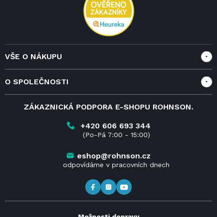
VŠE O NÁKUPU
Vše o nákupu
O SPOLEČNOSTI
Doprava a služby
Velkoobchod a spolupráce
O nás
ZÁKAZNICKÁ PODPORA E-SHOPU ROHNSON.
Reklamace
Blog
Vrácení zboží do 14 dnů
Kariéra
+420 606 693 344
(Po-Pá 7:00 - 15:00)
Obchodní podmínky
Kontakt
Kde koupit výrobky Rohnson
eshop@rohnson.cz
odpovídáme v pracovních dnech
Možnosti dopravy