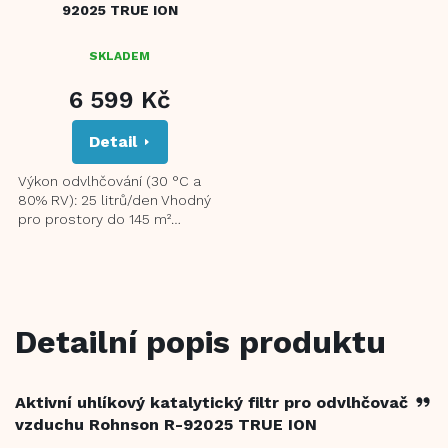
92025 TRUE ION
SKLADEM
6 599 Kč
Detail
Výkon odvlhčování (30 °C a
80% RV): 25 litrů/den Vhodný
pro prostory do 145 m²
Nezávislá funkce ionizace
Prachový filtr Ergonomický...
Detailní popis produktu
Zept
Aktivní uhlíkový katalytický filtr pro odvlhčovač
se
vzduchu Rohnson R-92025 TRUE ION
služ