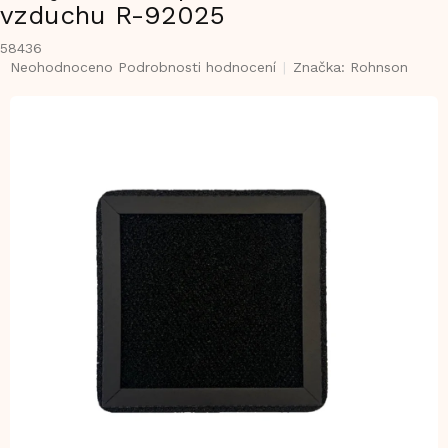
vzduchu R-92025
58436
Průměrné
Neohodnoceno
Podrobnosti hodnocení
Značka:
Rohnson
hodnocení
produktu
je
0,0
z
5
hvězdiček.