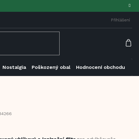
Přihlášení
NÁK
KOŠ
Nostalgia
Poškozený obal
Hodnocení obchodu
34266