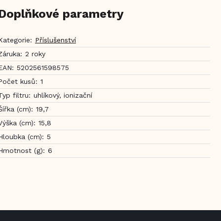
Doplňkové parametry
Kategorie
:
Příslušenství
Záruka
:
2 roky
EAN
:
5202561598575
Počet kusů
:
1
Typ filtru
:
uhlíkový, ionizační
Šířka (cm)
:
19,7
Výška (cm)
:
15,8
Hloubka (cm)
:
5
Hmotnost (g)
:
6