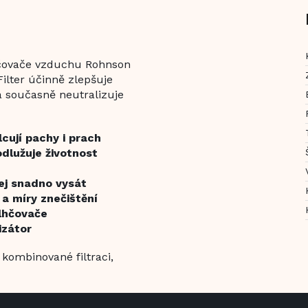
lhčovače vzduchu Rohnson
Filter účinně zlepšuje
a současně neutralizuje
lcují pachy i prach
odlužuje životnost
jej snadno vysát
a míry znečištění
vlhčovače
izátor
o kombinované filtraci,