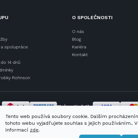
UPU
O SPOLEČNOSTI
O nás
užby
Blog
a spolupráce
Kariéra
Kontakt
 do 14 dnů
dmínky
ýrobky Rohnson
y
Možnosti platby
Tento web používá soubory cookie. Dalším procházení
tohoto webu vyjadřujete souhlas s jejich používáním.. V
informací
zde
.