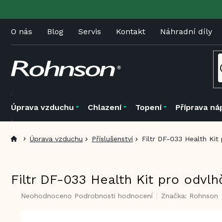
Přejít
na
obsah
O nás
Blog
Servis
Kontakt
Náhradní díly
Úprava vzduchu
Chlazení
Topení
Příprava ná
Úprava vzduchu
Příslušenství
Filtr DF-033 Health Ki
Filtr DF-033 Health Kit pro odvl
Průměrné
Neohodnoceno
Podrobnosti hodnocení
Značka:
Rohnson
hodnocení
produktu