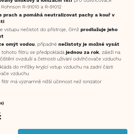
vaný uhlíkový a ionizační filtr
pro odvlhčovače
 Rohnson R-91010 a R-91012
e prach a pomáhá neutralizovat pachy a kouř v
ti
e vstupu nečistot do přístroje, čímž
prodlužuje jeho
st
ze omýt vodou
, případné
nečistoty je možné vysát
tohoto filtru se předpokládá
jednou za rok
, záleží na
čištění ovzduší a četnosti užívání odvlhčovače vzduchu
 vkládá do mřížky kryjící vstup vzduchu na zadní části
vače vzduchu
í filtr má významně nižší účinnost než ionizátor
s)
č