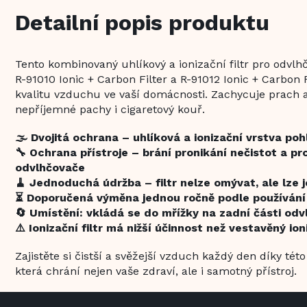
Detailní popis produktu
Tento kombinovaný uhlíkový a ionizační filtr pro odv
R-91010 Ionic + Carbon Filter a R-91012 Ionic + Carbon 
kvalitu vzduchu ve vaší domácnosti. Zachycuje prach 
nepříjemné pachy i cigaretový kouř.
🌫️ Dvojitá ochrana – uhlíková a ionizační vrstva poh
🔧 Ochrana přístroje – brání pronikání nečistot a pr
odvlhčovače
🧹 Jednoduchá údržba – filtr nelze omývat, ale lze 
⏳ Doporučená výměna jednou ročně podle používání 
🔄 Umístění: vkládá se do mřížky na zadní části od
⚠️ Ionizační filtr má nižší účinnost než vestavěný ion
Zajistěte si čistší a svěžejší vzduch každý den díky tét
která chrání nejen vaše zdraví, ale i samotný přístroj.