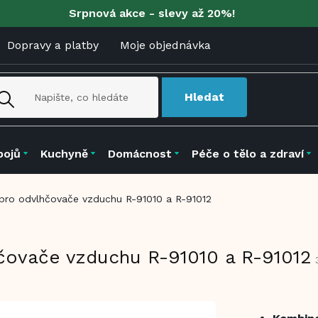
Srpnová akce - slevy až 20%!
Dopravy a platby
Moje objednávka
Hledat
pojů
Kuchyně
Domácnost
Péče o tělo a zdraví
t pro odvlhčovače vzduchu R-91010 a R-91012
hčovače vzduchu R-91010 a R-91012