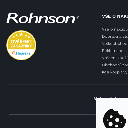
Z
VŠE O NÁK
á
p
Vše o nákupu
a
Doprava a sl
t
í
Velkoobchod 
Reklamace
Vrácení zboží
Obchodní po
Kde koupit v
Možnosti doprav