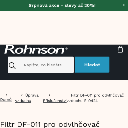
Přejít
Srpnová akce - slevy až 20%!
na
obsah
NÁ
KO
Hledat
Úprava
Filtr DF-011 pro odvlhčovač
Domů
vzduchu
Příslušenství
vzduchu R-9424
Filtr DF-011 pro odvlhčovač