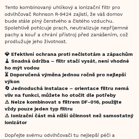
Tento kombinovaný uhlíkový a ionizační filtr pro
odvlhčovač Rohnson R-9424 zajistí, že váš domov
bude stále plný čerstvého a čistého vzduchu.
Spolehlivě pohlcuje prach, neutralizuje nepříjemné
pachy a kouř a chrání přístroj před zanášením, což
prodlužuje jeho životnost.
💎 Efektivní ochrana proti nečistotám a zápachům
🧹 Snadná údržba – filtr stačí vysát, není vhodné
ho mýt vodou
⏳ Doporučená výměna jednou ročně pro nejlepší
výkon
🔄 Jednoduchá instalace – orientace filtru nemá
vliv na funkci, můžete ho otočit dle potřeby
⚠️ Nelze kombinovat s filtrem DF-016, použijte
vždy pouze jeden typ filtru
⚠️ Ionizační část má nižší účinnost než samostatný
ionizátor
Dopřejte svému odvlhčovači tu nejlepší péči a