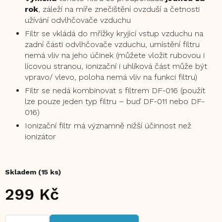
rok
, záleží na míře znečištění ovzduší a četnosti
užívání odvlhčovače vzduchu
Filtr se vkládá do mřížky kryjící vstup vzduchu na
zadní části odvlhčovače vzduchu, umístění filtru
nemá vliv na jeho účinek (můžete vložit rubovou i
lícovou stranou, ionizační i uhlíková část může být
vpravo/ vlevo, poloha nemá vliv na funkci filtru)
Filtr se nedá kombinovat s filtrem DF-016 (použít
lze pouze jeden typ filtru – buď DF-011 nebo DF-
016)
Ionizační filtr má významně nižší účinnost než
ionizátor
Skladem
(15 ks)
299 Kč
Měrná
cena: