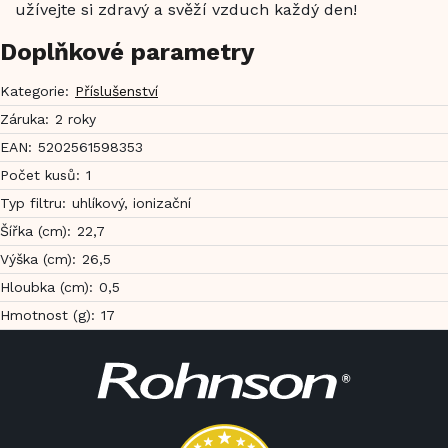
užívejte si zdravý a svěží vzduch každý den!
Doplňkové parametry
Kategorie
:
Příslušenství
Záruka
:
2 roky
EAN
:
5202561598353
Počet kusů
:
1
Typ filtru
:
uhlíkový, ionizační
Šířka (cm)
:
22,7
Výška (cm)
:
26,5
Hloubka (cm)
:
0,5
Hmotnost (g)
:
17
Z
á
p
a
t