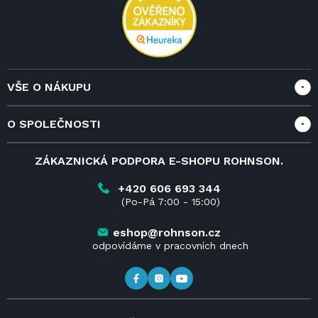
í
VŠE O NÁKUPU
Vše o nákupu
O SPOLEČNOSTI
Doprava a služby
Velkoobchod a spolupráce
O nás
ZÁKAZNICKÁ PODPORA E-SHOPU ROHNSON.
Reklamace
Blog
Vrácení zboží do 14 dnů
Kariéra
+420 606 693 344
(Po-Pá 7:00 - 15:00)
Obchodní podmínky
Kontakt
Kde koupit výrobky Rohnson
eshop@rohnson.cz
odpovídáme v pracovních dnech