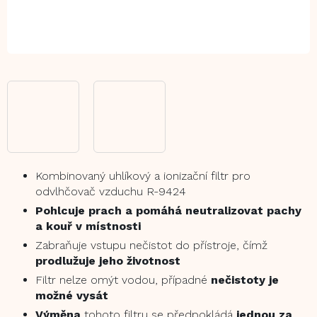
Kombinovaný uhlíkový a ionizační filtr pro
odvlhčovač vzduchu R-9424
Pohlcuje prach a pomáhá neutralizovat pachy
a kouř v místnosti
Zabraňuje vstupu nečistot do přístroje, čímž
prodlužuje jeho životnost
Filtr nelze omýt vodou, případné
nečistoty je
možné vysát
Výměna
tohoto filtru se předpokládá
jednou za