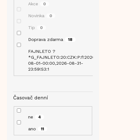
Akce
0
Novinka
0
Tip
0
Doprava zdarma
18
FAJNLETO ?
*G_FAJNLETO:20:CZK:P:f!2026-
16
08-01-00:00,2026-08-31-
23:59!S3:1
Časovač denní
ne
4
ano
11