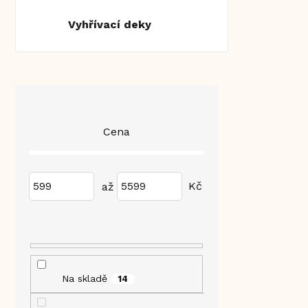
Vyhřívací deky
P
o
s
Cena
t
r
a
n
599
5599
n
í
p
a
n
e
Na skladě
14
l