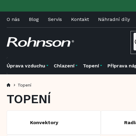
Přejít
na
obsah
O nás
Blog
Servis
Kontakt
Náhradní díly
Úprava vzduchu
Chlazení
Topení
Příprava ná
Topení
TOPENÍ
Konvektory
Radi