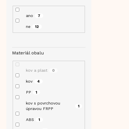
ano
7
ne
12
Materiál obalu
kov a plast
0
kov
4
PP
1
kov s povrchovou
1
úpravou FRPP
ABS
1