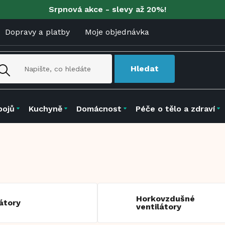
Srpnová akce - slevy až 20%!
Dopravy a platby
Moje objednávka
Hledat
pojů
Kuchyně
Domácnost
Péče o tělo a zdraví
Horkovzdušné
átory
ventilátory